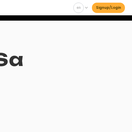
en
Signup/Login
 Sa