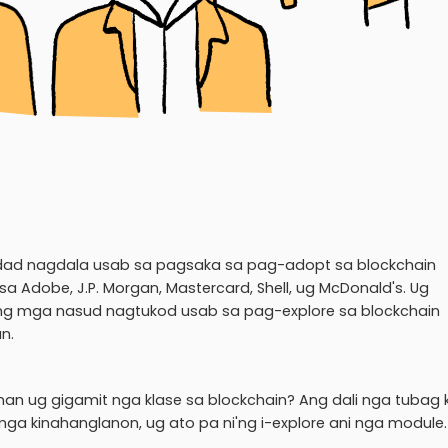
ridad nagdala usab sa pagsaka sa pag-adopt sa blockchain
dobe, J.P. Morgan, Mastercard, Shell, ug McDonald's. Ug
ng mga nasud nagtukod usab sa pag-explore sa blockchain
n.
an ug gigamit nga klase sa blockchain? Ang dali nga tubag 
g mga kinahanglanon, ug ato pa ni'ng i-explore ani nga module.