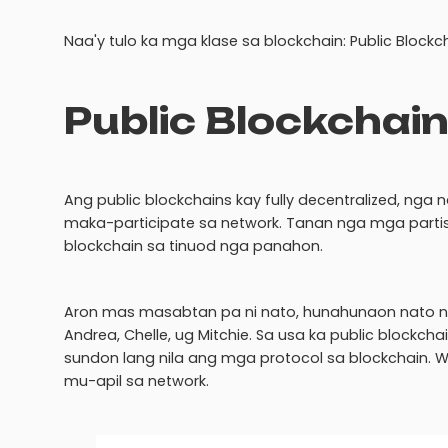
Naa'y tulo ka mga klase sa blockchain: Public Blockch
Public Blockchai
Ang public blockchains kay fully decentralized, n
maka-participate sa network. Tanan nga mga part
blockchain sa tinuod nga panahon.
Aron mas masabtan pa ni nato, hunahunaon nato nga
Andrea, Chelle, ug Mitchie. Sa usa ka public block
sundon lang nila ang mga protocol sa blockchain. 
mu-apil sa network.