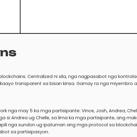
ins
lockchains. Centralized ni sila, nga nagpasabot nga kontrolad
 kaayo transparent sa bisan kinsa. Gamay ra nga miyembro 
rk nga may 5 ka mga partisipante: Vince, Josh, Andrea, Chel
nga si Andrea ug Chelle, sa lima ka mga partisipante, ang ma
napili nga sundon ug ipatuman ang mga protocol sa blockchai
labot sa partisipasyon.