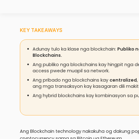
KEY TAKEAWAYS
Adunay tulo ka klase nga blockchain:
Publiko 
Blockchains.
Ang publiko nga blockchains kay hingpit nga d
access pwede muapil sa network.
Ang pribado nga blockchains kay
centralized
ang mga transaksyon kay kasagaran dili makit
Ang hybrid blockchains kay kombinasyon sa pu
Ang Blockchain technology nakakuha og dakung pop
cryptocurrency sama sa Bitcoin ug Ethereum.