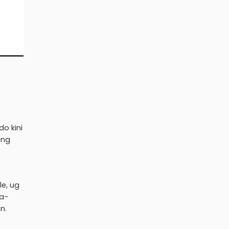
o kini
ang
le, ug
ka-
n.