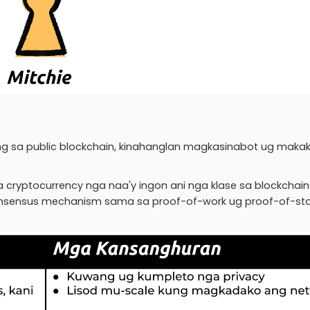
g sa public blockchain, kinahanglan magkasinabot ug maka
 cryptocurrency nga naa'y ingon ani nga klase sa blockchain
onsensus mechanism sama sa proof-of-work ug proof-of-sta