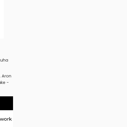
kuha
. Aron
ke -