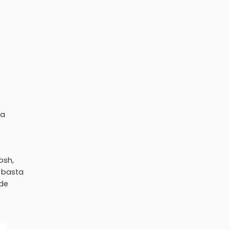
sa
osh,
n basta
ede