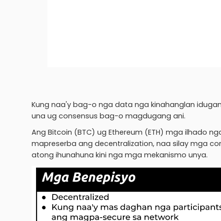
Kung naa'y bag-o nga data nga kinahanglan idugan
una ug consensus bag-o magdugang ani.
Ang Bitcoin (BTC) ug Ethereum (ETH) mga ilhado nga
mapreserba ang decentralization, naa silay mga c
atong ihunahuna kini nga mga mekanismo unya.