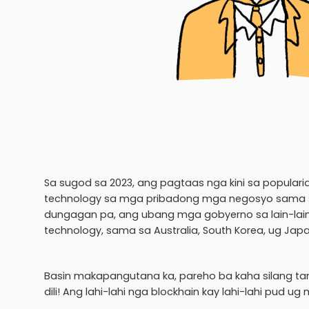
Sa sugod sa 2023, ang pagtaas nga kini sa popula
technology sa mga pribadong mga negosyo sama sa A
dungagan pa, ang ubang mga gobyerno sa lain-lai
technology, sama sa Australia, South Korea, ug Japa
Basin makapangutana ka, pareho ba kaha silang tan
dili! Ang lahi-lahi nga blockhain kay lahi-lahi pud u