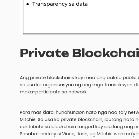
Private Blockcha
Ang private blockchains kay mao ang bali sa public b
sa usa ka organisasyon ug ang mga transaksyon di
maka-participate sa network
Para mas klaro, hunahunaon nato nga naa ta'y netwo
Mitchie. Sa usa ka private blockchain, ibutang nato 
contribute sa blockchain tungod kay sila lang ang 
Pasabot ani kay si Vince, Josh, ug Mitchie wala na'y 