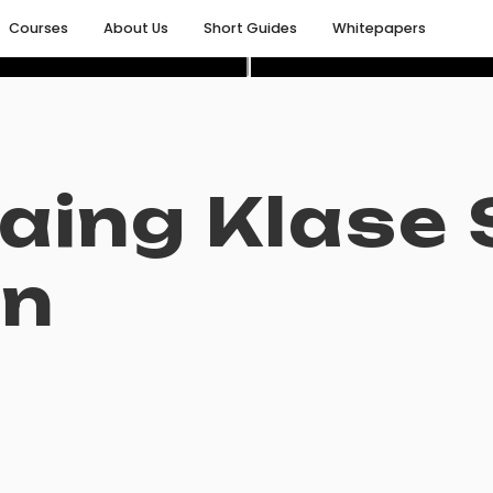
Courses
About Us
Short Guides
Whitepapers
laing Klase
in