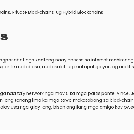
ains, Private Blockchains, ug Hybrid Blockchains
ns
ga nagpasabot nga kadtong naay access sa internet mahimong
isipante makabasa, makasulat, ug makapahigayon og audit 
 naa ta'y network nga may 5 ka mga partisipante: Vince, J
chain, ang tanang lima ka mga tawo makatabang sa blockchai
Walay usa nga gilay-ong, bisan ang ilang mga amigo kay pw