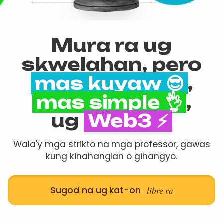
Mura ra ug
skwelahan, pero
mas kuyaw 😎
,
mas simple 👌
,
ug
Web3 ⚡
Wala'y mga strikto na mga professor, gawas
kung kinahanglan o gihangyo.
Sugod na ug kat-on
libre ra