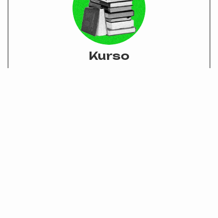
Kurso
Para sa mga naa'y tinuod nga pag higugma sa
pagkat-on ug bag-o na mga topic ug words.
Matag basa maabot ug ~15 minuto
Kat-ona unsa'y pasabot sa mga
butang