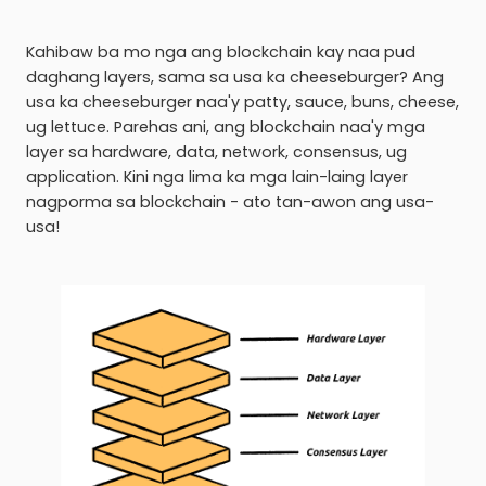
Kahibaw ba mo nga ang blockchain kay naa pud
daghang layers, sama sa usa ka cheeseburger? Ang
usa ka cheeseburger naa'y patty, sauce, buns, cheese,
ug lettuce. Parehas ani, ang blockchain naa'y mga
layer sa hardware, data, network, consensus, ug
application. Kini nga lima ka mga lain-laing layer
nagporma sa blockchain - ato tan-awon ang usa-
usa!