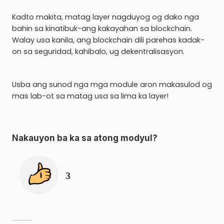
Kadto makita, matag layer nagduyog og dako nga
bahin sa kinatibuk-ang kakayahan sa blockchain.
Walay usa kanila, ang blockchain dili parehas kadak-
on sa seguridad, kahibalo, ug dekentralisasyon.
Usba ang sunod nga mga module aron makasulod og
mas lab-ot sa matag usa sa lima ka layer!
Nakauyon ba ka sa atong modyul
?
3