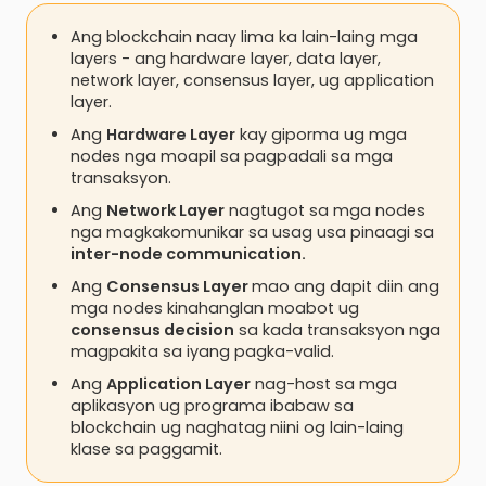
Ang blockchain naay lima ka lain-laing mga
layers - ang hardware layer, data layer,
network layer, consensus layer, ug application
layer.
Ang
Hardware Layer
kay giporma ug mga
nodes nga moapil sa pagpadali sa mga
transaksyon.
Ang
Network Layer
nagtugot sa mga nodes
nga magkakomunikar sa usag usa pinaagi sa
inter-node communication.
Ang
Consensus Layer
mao ang dapit diin ang
mga nodes kinahanglan moabot ug
consensus decision
sa kada transaksyon nga
magpakita sa iyang pagka-valid.
Ang
Application Layer
nag-host sa mga
aplikasyon ug programa ibabaw sa
blockchain ug naghatag niini og lain-laing
klase sa paggamit.