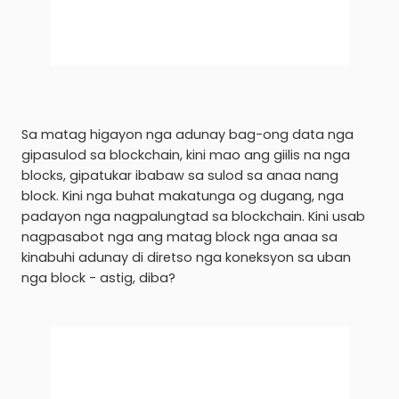
Sa matag higayon nga adunay bag-ong data nga
gipasulod sa blockchain, kini mao ang giilis na nga
blocks, gipatukar ibabaw sa sulod sa anaa nang
block. Kini nga buhat makatunga og dugang, nga
padayon nga nagpalungtad sa blockchain. Kini usab
nagpasabot nga ang matag block nga anaa sa
kinabuhi adunay di diretso nga koneksyon sa uban
nga block - astig, diba?