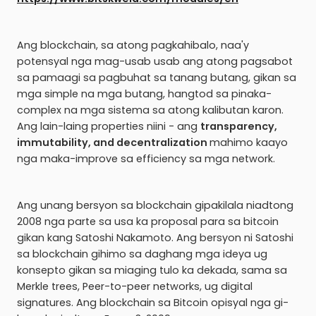
Ang blockchain, sa atong pagkahibalo, naa'y
potensyal nga mag-usab usab ang atong pagsabot
sa pamaagi sa pagbuhat sa tanang butang, gikan sa
mga simple na mga butang, hangtod sa pinaka-
complex na mga sistema sa atong kalibutan karon.
Ang lain-laing properties niini - ang
transparency,
immutability, and decentralization
mahimo kaayo
nga maka-improve sa efficiency sa mga network.
Ang unang bersyon sa blockchain gipakilala niadtong
2008 nga parte sa usa ka proposal para sa bitcoin
gikan kang Satoshi Nakamoto. Ang bersyon ni Satoshi
sa blockchain gihimo sa daghang mga ideya ug
konsepto gikan sa miaging tulo ka dekada, sama sa
Merkle trees, Peer-to-peer networks, ug digital
signatures. Ang blockchain sa Bitcoin opisyal nga gi-