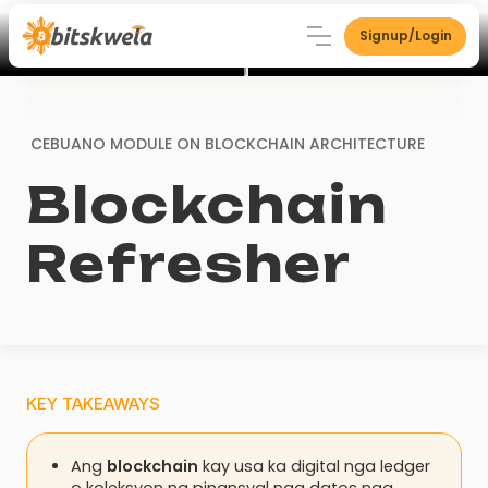
Signup/Login
CEBUANO MODULE ON
BLOCKCHAIN ARCHITECTURE
Blockchain
Refresher
KEY TAKEAWAYS
Ang
blockchain
kay usa ka digital nga ledger