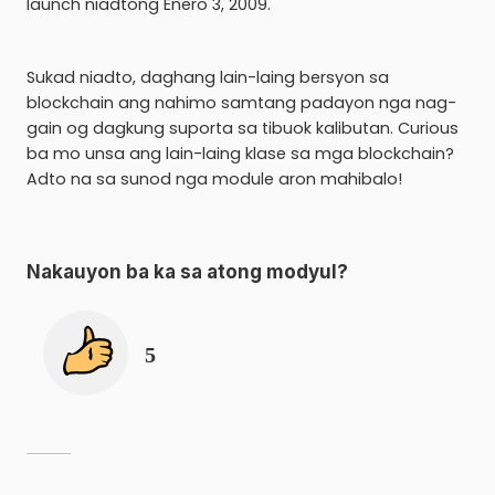
launch niadtong Enero 3, 2009.
Sukad niadto, daghang lain-laing bersyon sa
blockchain ang nahimo samtang padayon nga nag-
gain og dagkung suporta sa tibuok kalibutan. Curious
ba mo unsa ang lain-laing klase sa mga blockchain?
Adto na sa sunod nga module aron mahibalo!
Nakauyon ba ka sa atong modyul
?
5