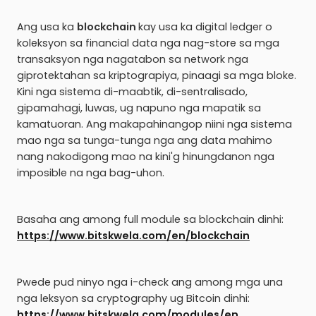
Ang usa ka
blockchain
kay usa ka digital ledger o
koleksyon sa financial data nga nag-store sa mga
transaksyon nga nagatabon sa network nga
giprotektahan sa kriptograpiya, pinaagi sa mga bloke.
Kini nga sistema di-maabtik, di-sentralisado,
gipamahagi, luwas, ug napuno nga mapatik sa
kamatuoran. Ang makapahinangop niini nga sistema
mao nga sa tunga-tunga nga ang data mahimo
nang nakodigong mao na kini'g hinungdanon nga
imposible na nga bag-uhon.
Basaha ang among full module sa blockchain dinhi:
https://www.bitskwela.com/en/blockchain
Pwede pud ninyo nga i-check ang among mga una
nga leksyon sa cryptography ug Bitcoin dinhi:
https://www.bitskwela.com/modules/en