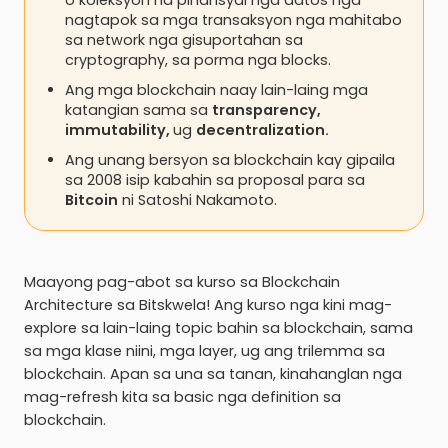
o koleksyon na pinansyal nga datos nga
nagtapok sa mga transaksyon nga mahitabo
sa network nga gisuportahan sa
cryptography, sa porma nga blocks.
Ang mga blockchain naay lain-laing mga
katangian sama sa
transparency,
immutability,
ug
decentralization.
Ang unang bersyon sa blockchain kay gipaila
sa 2008 isip kabahin sa proposal para sa
Bitcoin
ni Satoshi Nakamoto.
Maayong pag-abot sa kurso sa Blockchain
Architecture sa Bitskwela! Ang kurso nga kini mag-
explore sa lain-laing topic bahin sa blockchain, sama
sa mga klase niini, mga layer, ug ang trilemma sa
blockchain. Apan sa una sa tanan, kinahanglan nga
mag-refresh kita sa basic nga definition sa
blockchain.