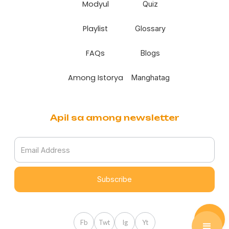
Modyul
Quiz
Playlist
Glossary
FAQs
Blogs
Among Istorya
Manghatag
Apil sa among newsletter
Fb
Twt
Ig
Yt