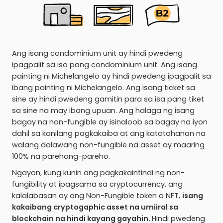
Ang isang condominium unit ay hindi pwedeng
ipagpalit sa isa pang condominium unit. Ang isang
painting ni Michelangelo ay hindi pwedeng ipagpalit sa
ibang painting ni Michelangelo. Ang isang ticket sa
sine ay hindi pwedeng gamitin para sa isa pang tiket
sa sine na may ibang upuan. Ang halaga ng isang
bagay na non-fungible ay isinaloob sa bagay na iyon
dahil sa kanilang pagkakaiba at ang katotohanan na
walang dalawang non-fungible na asset ay maaring
100% na parehong-pareho.
Ngayon, kung kunin ang pagkakaintindi ng non-
fungibility at ipagsama sa cryptocurrency, ang
kalalabasan ay ang Non-Fungible token o NFT,
isang
kakaibang cryptogaphic asset na umiiral sa
blockchain na hindi kayang gayahin.
Hindi pwedeng