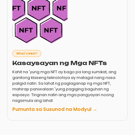
What's Next?
Kasaysayan ng Mga NFTs
Kahit na 'yung mga NFT ay bago pa lang sumikat, ang
ganitong klaseng teknolohiya ay matagal nang nasa
paligid natin. Sa lahat ng paglaganap ng mga NFT,
mahirap paniwalaan 'yung pagiging baguhan ng
espasyo. Tingnan natin ang mga pangyayari noong
nagsimula ang lahat.
Pumunta sa Susunod na Modyul →