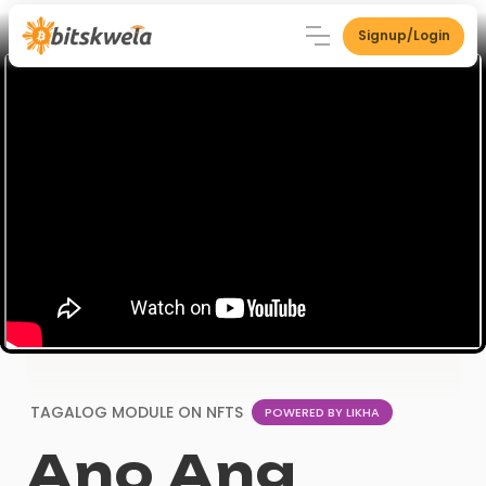
Signup/Login
TAGALOG MODULE ON
NFTS
POWERED BY LIKHA
Ano Ang