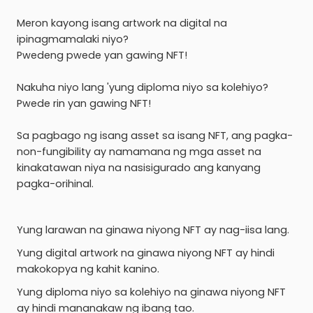
Meron kayong isang artwork na digital na
ipinagmamalaki niyo?
Pwedeng pwede yan gawing NFT!
Nakuha niyo lang 'yung diploma niyo sa kolehiyo?
Pwede rin yan gawing NFT!
Sa pagbago ng isang asset sa isang NFT, ang pagka-
non-fungibility ay namamana ng mga asset na
kinakatawan niya na nasisigurado ang kanyang
pagka-orihinal.
Yung larawan na ginawa niyong NFT ay nag-iisa lang.
Yung digital artwork na ginawa niyong NFT ay hindi
makokopya ng kahit kanino.
Yung diploma niyo sa kolehiyo na ginawa niyong NFT
ay hindi mananakaw ng ibang tao.