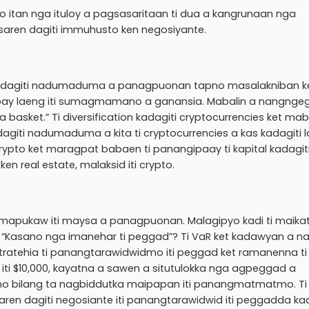
yo itan nga ituloy a pagsasaritaan ti dua a kangrunaan nga
saren dagiti immuhusto ken negosiyante.
almo kadagiti nadumaduma a panagpuonan tapno masalakniban k
ay laeng iti sumagmamano a ganansia. Mabalin a nangngeg
a basket.” Ti diversification kadagiti cryptocurrencies ket mab
agiti nadumaduma a kita ti cryptocurrencies a kas kadagiti l
r ti crypto ket maragpat babaen ti panangipaay ti kapital kadagit
n real estate, malaksid iti crypto.
a a mapukaw iti maysa a panagpuonan. Malagipyo kadi ti maikat
 a “Kasano nga imanehar ti peggad”? Ti VaR ket kadawyan a 
estratehia ti panangtarawidwidmo iti peggad ket ramanenna ti
d iti $10,000, kayatna a sawen a situtulokka nga agpeggad a
no bilang ta nagbiddutka maipapan iti panangmatmatmo. Ti
ren dagiti negosiante iti panangtarawidwid iti peggadda kad