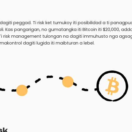
iti peggad. Ti risk ket tumukoy iti posibilidad a ti panagp
 Kas pangarigan, no gumatangka iti Bitcoin iti $20,000, add
 Ti risk management tulongan na dagiti immuhusto nga ags
kontrol dagiti lugida iti maibturan a lebel.
sk