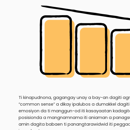
Ti kinapudnona, gagangay unay a bay-an dagiti ag
“common sense” a dikay ipalubos a dumakkel dagiti 
emosiyon da ti manggun-od iti kasayaatan kadagi
posisionda a mangnamnama iti aniaman a panagsubli
amin dagita babaen ti panangtarawidwid iti peggad