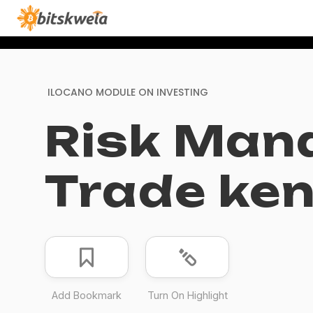
ILOCANO MODULE ON
INVESTING
Risk Mana
Trade ken
Add Bookmark
Turn On Highlight