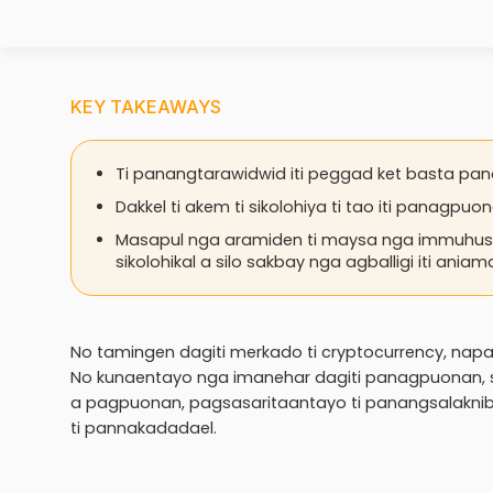
KEY TAKEAWAYS
Ti panangtarawidwid iti peggad ket basta pa
Dakkel ti akem ti sikolohiya ti tao iti panagp
Masapul nga aramiden ti maysa nga immuhust
sikolohikal a silo sakbay nga agballigi iti ania
No tamingen dagiti merkado ti cryptocurrency, na
No kunaentayo nga imanehar dagiti panagpuonan, sa
a pagpuonan, pagsasaritaantayo ti panangsalaknib 
ti pannakadadael.