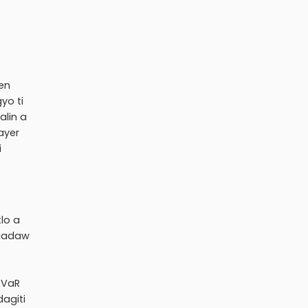
en
yo ti
alin a
ayer
i
lo a
naadaw
 VaR
agiti