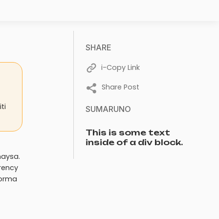
SHARE
i-Copy Link
Share Post
ti
SUMARUNO
This is some text
inside of a div block.
maysa.
rency
porma