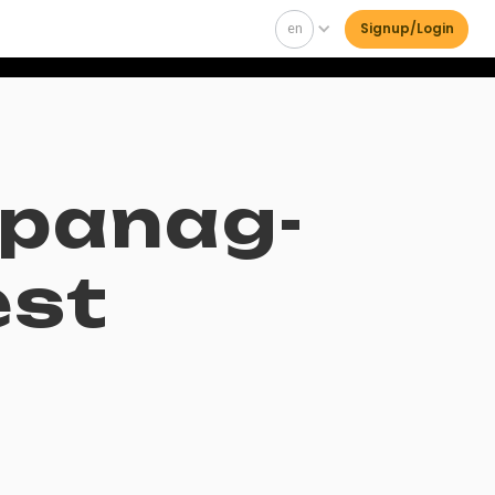
en
Signup/Login
 panag-
est