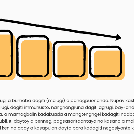
rugi a bumaba dagiti (malugi) a panagpuonanda. Nupay kas
lugi, dagiti immuhusto, nangnangruna dagiti agrugi, bay-and
ta, a mamagbalin kadakuada a mangtengngel kadagiti naab
. Iti daytoy a benneg, pagsasaritaantayo no kasano a mali
 ken no apay a kasapulan dayta para kadagiti negosiyante 