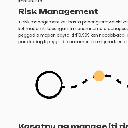
immuhusto.
Risk Management
Ti risk management ket basta panangtarawidwid kadag
ket mapan iti kasungani ti manamnama a panagsubli.
peggad a mapan dayta iti $19,999 ken nababbaba.
para kadagiti peggad a nairaman ken siguraduen a ma
Kasatnu ag manage iti ri