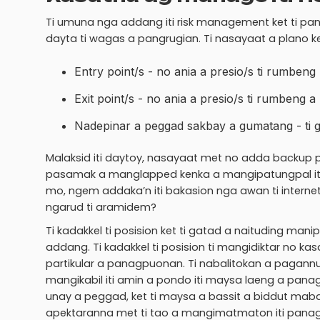
Ti umuna nga addang iti risk management ket ti pan
dayta ti wagas a pangrugian. Ti nasayaat a plano 
Entry point/s - no ania a presio/s ti rumbeng
Exit point/s - no ania a presio/s ti rumbeng
Nadepinar a peggad sakbay a gumatang - ti g
Malaksid iti daytoy, nasayaat met no adda backup 
pasamak a manglapped kenka a mangipatungpal iti or
mo, ngem addaka’n iti bakasion nga awan ti internet
ngarud ti aramidem?
Ti kadakkel ti posision ket ti gatad a naituding man
addang. Ti kadakkel ti posision ti mangidiktar no ka
partikular a panagpuonan. Ti nabalitokan a pagannu
mangikabil iti amin a pondo iti maysa laeng a pana
unay a peggad, ket ti maysa a bassit a biddut mabal
apektaranna met ti tao a mangimatmaton iti panag