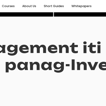
Courses
About Us
Short Guides
Whitepapers
gement iti
 panag-Inv