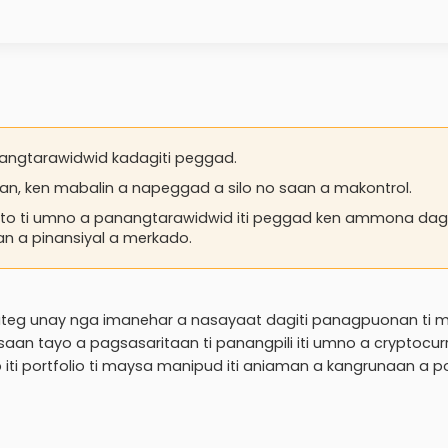
nangtarawidwid kadagiti peggad.
uonan, ken mabalin a napeggad a silo no saan a makontrol.
o ti umno a panangtarawidwid iti peggad ken ammona dagi
man a pinansiyal a merkado.
pateg unay nga imanehar a nasayaat dagiti panagpuonan ti 
an tayo a pagsasaritaan ti panangpili iti umno a cryptocur
iti portfolio ti maysa manipud iti aniaman a kangrunaan a 