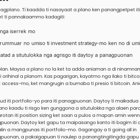
agplano. Ti kaadda ti nasayaat a plano ken panangpetpet iti
ket ti pannakaammo kadagiti:
 nga iserrek mo
 a rummuar no umiso ti investment strategy-mo ken no di um
atad a situtulokka nga agrisgo iti daytoy a panagpuonan
plan. Maysa a plano no la ket ta adda aniaman a di ninamna
ihinal a planom. Kas pagarigan, kayatmo nga ilako ti bitco
 access-mo, ket mangrugin a bumaba ti presio ti bitcoin. Ani
ipud iti portfolio-yo para iti panagpuonan. Daytoy ti maikadua
sano kaadu ti risgo ken gunggona a situtulokka nga alaen para 
rotan iti position sizing ket saan a pulos a mapan amin wen
gpuonan. Daytoy ket gapu ta maipasango kanto iti bagim iti 
in a mangpunas iti portfolio-mo. Gagangay a ti going all in
puonan, a pakaigapuan ti naulep a panangtingitingda gapu