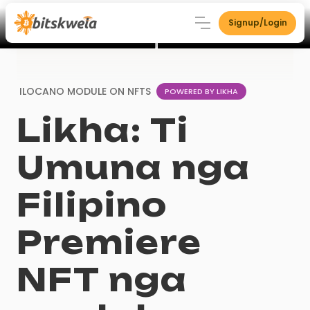
Signup/Login
ILOCANO MODULE ON
NFTS
POWERED BY LIKHA
Likha: Ti
Umuna nga
Filipino
Premiere
NFT nga