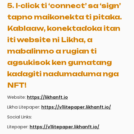
5. I-click ti ‘connect’ sa ‘sign’
tapno maikonekta ti pitaka.
Kablaaw, konektadoka itan
iti website ni Likha, a
mabalinmo a rugian ti
agsukisok ken gumatang
kadagiti nadumaduma nga
NFT!
Website:
https://likhanft.io
Likha Litepaper:
https://v1litepaper.likhanft.io/
Social Links:
Litepaper:
https://v1litepaper.likhanft.io/