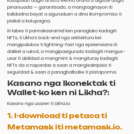
kasapulan dagiti artista wenno brand a digitize dagiti
pinarsuada — garantisado, a mangtaginayon iti
kalidadna bayat a siguraduen a dina ikompromiso ti
pisikal a katupagna.
Iti labes ti pannakaaramid ken panaglako kadagiti
NFTs, ti Likha’s back-end nga arkitektura ket
mangipalubos ti lightning-fast nga episiensiana iti
dakkel a rukod, a mangipasigurado kadagiti mangus-
usar ti abilidad a mangmint & mangituray kadagiti
NFTs da a napardas a saan a mangisakripisio ti
seguridad & saan a panagbalbaliw ti plataporma.
Kasano nga Ikonektak ti
Wallet-ko ken ni Likha?:
Kasano nga usaren ti Likha.io:
1. I-download ti petaca ti
Metamask iti metamask.io.