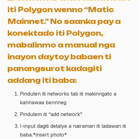
iti Polygon wenno “Matic
Mainnet.” No saanka pay a
konektado iti Polygon,
mabalinmo a manual nga
inayon daytoy babaen ti
panangsurot kadagiti
addang iti baba:
Pinduten iti networks tab iti makinngato a
kannawaa bennneg
Pindutem iti “add network”
I-input dagiti detalye a nairaman iti ladawan iti
baba.*insert photo*