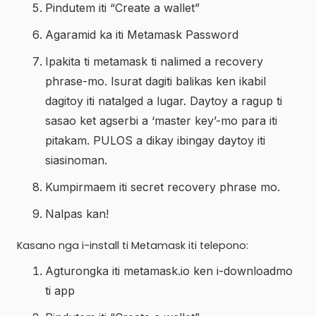
Pindutem iti “Create a wallet”
Agaramid ka iti Metamask Password
Ipakita ti metamask ti nalimed a recovery
phrase-mo. Isurat dagiti balikas ken ikabil
dagitoy iti natalged a lugar. Daytoy a ragup ti
sasao ket agserbi a ‘master key’-mo para iti
pitakam. PULOS a dikay ibingay daytoy iti
siasinoman.
Kumpirmaem iti secret recovery phrase mo.
Nalpas kan!
Kasano nga i-install ti Metamask iti telepono:
Agturongka iti metamask.io ken i-downloadmo
ti app