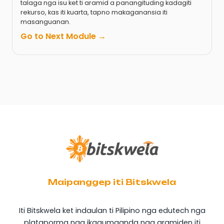
talaga nga isu ket ti aramid a panangituding kadagiti
rekurso, kas iti kuarta, tapno makaganansia iti
masanguanan.
Go to Next Module →
Maipanggep iti Bitskwela
Iti Bitskwela ket indaulan ti Pilipino nga edutech nga
plataporma nga ikagumaanda nga aramiden iti