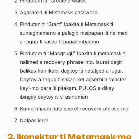
Pindutem iti “Create a wallet”
Agaramid iti Metamask password
Pinduten ti “Start” Ipakita ti Metamask ti
sumagmamano a palagip maipapan iti nalimed
a ragup ti sasao ti panagimbagmo
Pindutem ti “Mangrugi.” Ipakita ti metamask ti
nalimed a recovery phrase-mo. Isurat dagiti
balikas ken ikabil dagitoy iti natalged a lugar.
Daytoy a ragup ti sasao ket agserbi a ‘master
key’-mo para iti pitakam. PULOS a dikay
ibingay daytoy iti si asinoman
Kumpirmaem data secret recovery phrase mo
Nalpas kan!
2. Ikonektar ti Metamask-mo