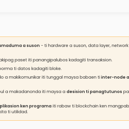
dumaduma a suson
- ti hardware a suson, data layer, network
kipag paset iti panangipalubos kadagiti transaksion.
orma ti datos kadagiti bloke.
o a makikomunikar iti tunggal maysa babaen ti
inter-node 
pul a makadanonda iti maysa a
desision ti panagtutunos
pa
plikasion ken programa
iti rabaw ti blockchain ken mangpab
 ti utilidad.