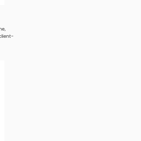
ne,
lient-