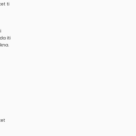
et ti
i
a iti
ikna.
ket