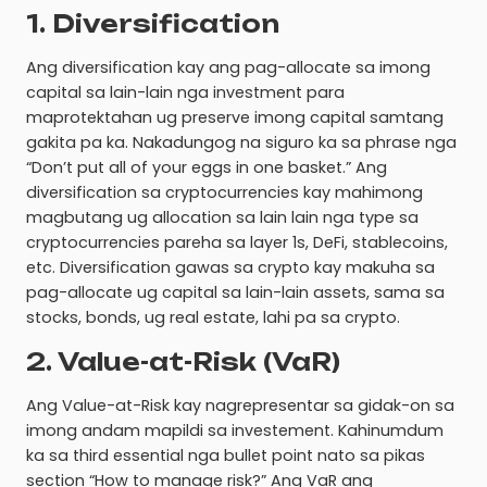
1. Diversification
Ang diversification kay ang pag-allocate sa imong
capital sa lain-lain nga investment para
maprotektahan ug preserve imong capital samtang
gakita pa ka. Nakadungog na siguro ka sa phrase nga
“Don’t put all of your eggs in one basket.” Ang
diversification sa cryptocurrencies kay mahimong
magbutang ug allocation sa lain lain nga type sa
cryptocurrencies pareha sa layer 1s, DeFi, stablecoins,
etc. Diversification gawas sa crypto kay makuha sa
pag-allocate ug capital sa lain-lain assets, sama sa
stocks, bonds, ug real estate, lahi pa sa crypto.
2. Value-at-Risk (VaR)
Ang Value-at-Risk kay nagrepresentar sa gidak-on sa
imong andam mapildi sa investement. Kahinumdum
ka sa third essential nga bullet point nato sa pikas
section “How to manage risk?” Ang VaR ang