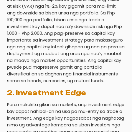
at Risk (VAR) nga 1%-2% kay gigamit para ma-limit
ang downside sa bisan unsa nga portfolio. Sa Php
100,000 nga portfolio, bisan unsa nga trade o
investment kay dapat naa ra’y downside risk nga Php
1,000 - Php 2,000. Ang pag-preserve sa capital kay
importante sa investment strategy para makaseguro
nga ang capital kay intact gihapon ug naa pa para sa
deployment ug maabot ang oras nga naa’y maabot
na maayo nga market opportunities. Ang capital kay
pwede pud mapreserve gamit ang portfolio
diversification sa daghan nga financial instruments
sama sa bonds, currencies, ug mutual funds.
2. Investment Edge
Para makakita gikan sa markets, ang investment edge
kay dapat nahibal-an na usa pa mu-entry sa trade o
investment. Ang edge kay nagpasabot nga naghatag
nimo ug advantage kompara sa uban investors nga
nagpasalig sa emotion, nag-access ug special nga