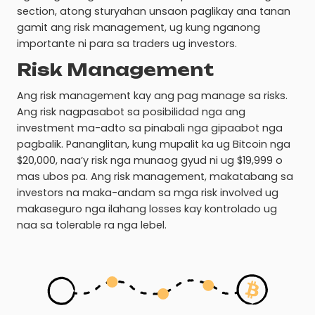
section, atong sturyahan unsaon paglikay ana tanan
gamit ang risk management, ug kung nganong
importante ni para sa traders ug investors.
Risk Management
Ang risk management kay ang pag manage sa risks.
Ang risk nagpasabot sa posibilidad nga ang
investment ma-adto sa pinabali nga gipaabot nga
pagbalik. Pananglitan, kung mupalit ka ug Bitcoin nga
$20,000, naa’y risk nga munaog gyud ni ug $19,999 o
mas ubos pa. Ang risk management, makatabang sa
investors na maka-andam sa mga risk involved ug
makaseguro nga ilahang losses kay kontrolado ug
naa sa tolerable ra nga lebel.