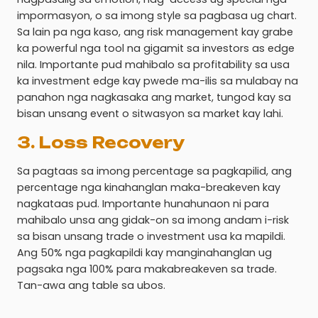
impormasyon, o sa imong style sa pagbasa ug chart.
Sa lain pa nga kaso, ang risk management kay grabe
ka powerful nga tool na gigamit sa investors as edge
nila. Importante pud mahibalo sa profitability sa usa
ka investment edge kay pwede ma-ilis sa mulabay na
panahon nga nagkasaka ang market, tungod kay sa
bisan unsang event o sitwasyon sa market kay lahi.
3. Loss Recovery
Sa pagtaas sa imong percentage sa pagkapilid, ang
percentage nga kinahanglan maka-breakeven kay
nagkataas pud. Importante hunahunaon ni para
mahibalo unsa ang gidak-on sa imong andam i-risk
sa bisan unsang trade o investment usa ka mapildi.
Ang 50% nga pagkapildi kay manginahanglan ug
pagsaka nga 100% para makabreakeven sa trade.
Tan-awa ang table sa ubos.