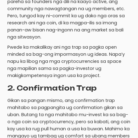
pareha sa founders nga dili na kaayo active, ang
community nga nawagtangan na ug members, etc.
Pero, tungod kay ni-commit ka ug dako nga oras sa
research ani nga coin, di ka magpa-ilis sa imong
panan-aw bisan nag-ingonn na ang market sa bali
nga sitwasyon.
Pwede ka makalikay ani nga trap sa pagka open
minded sa bag-ong impormasyon ug ideas. Napa’y
napu ka libog nga mga cryptocurrencies sa space
nga mapilian sama sa pagka-investor ug
makigkompetensya ingon usa ka project.
2. Confirmation Trap
Gikan sa pangan mismo, ang confirmation trap
mahitabo sa pagpangita ug confirmation gikan sa
uban. Butang ta nga mahitabo mu-invest ka sa bag-
o nga coin sa cryptocurrency, pero sa kabati, ang coin
kay usa ka rug pull human a usa ka buwan. Mahimo ka
mangayo ug tambag ug comfort sa ubang members