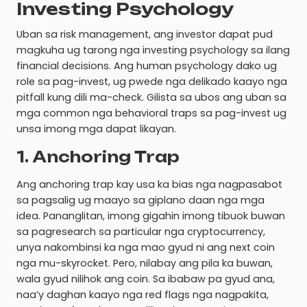
Investing Psychology
Uban sa risk management, ang investor dapat pud
magkuha ug tarong nga investing psychology sa ilang
financial decisions. Ang human psychology dako ug
role sa pag-invest, ug pwede nga delikado kaayo nga
pitfall kung dili ma-check. Gilista sa ubos ang uban sa
mga common nga behavioral traps sa pag-invest ug
unsa imong mga dapat likayan.
1. Anchoring Trap
Ang anchoring trap kay usa ka bias nga nagpasabot
sa pagsalig ug maayo sa giplano daan nga mga
idea. Pananglitan, imong gigahin imong tibuok buwan
sa pagresearch sa particular nga cryptocurrency,
unya nakombinsi ka nga mao gyud ni ang next coin
nga mu-skyrocket. Pero, nilabay ang pila ka buwan,
wala gyud nilihok ang coin. Sa ibabaw pa gyud ana,
naa’y daghan kaayo nga red flags nga nagpakita,