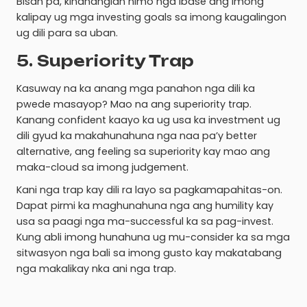
Bisan pa, kinahanglan nimo nga ibase ang imong
kalipay ug mga investing goals sa imong kaugalingon
ug dili para sa uban.
5. Superiority Trap
Kasuway na ka anang mga panahon nga dili ka
pwede masayop? Mao na ang superiority trap.
Kanang confident kaayo ka ug usa ka investment ug
dili gyud ka makahunahuna nga naa pa’y better
alternative, ang feeling sa superiority kay mao ang
maka-cloud sa imong judgement.
Kani nga trap kay dili ra layo sa pagkamapahitas-on.
Dapat pirmi ka maghunahuna nga ang humility kay
usa sa paagi nga ma-successful ka sa pag-invest.
Kung abli imong hunahuna ug mu-consider ka sa mga
sitwasyon nga bali sa imong gusto kay makatabang
nga makalikay nka ani nga trap.