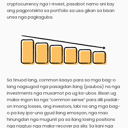
cryptocurrency nga i-invest, pasabot namo ani kay
ang pagprotekta sa portfolio sa usa gikan sa bisan
unsa nga pagkaguba.
Sa tinuod lang, common kaayo para sa mga bag-o
lang nagsugod nga pasagdan ilang (paubos) na nga
investments nga musamot pa ug ka-ubos. Bisan ug
maka-ingon ka nga “common sense” para dili padak-
on imong losses, ang investors, labi na ang mga bag-
o pa kay ipa-una gyud ilang emosyon, nga mao
hinungdan nga mugunit pa sa ilang losing positions
nga nagtuo nga maka-recover pa sila. Sa kani nga