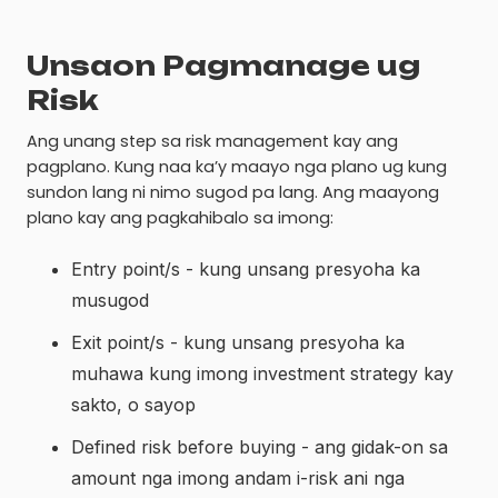
Unsaon Pagmanage ug
Risk
Ang unang step sa risk management kay ang
pagplano. Kung naa ka’y maayo nga plano ug kung
sundon lang ni nimo sugod pa lang. Ang maayong
plano kay ang pagkahibalo sa imong:
Entry point/s - kung unsang presyoha ka
musugod
Exit point/s - kung unsang presyoha ka
muhawa kung imong investment strategy kay
sakto, o sayop
Defined risk before buying - ang gidak-on sa
amount nga imong andam i-risk ani nga