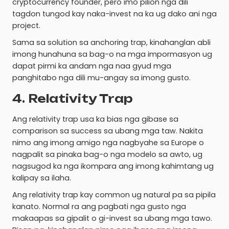
cryptocurrency founder, pero imo pilion nga dili
tagdon tungod kay naka-invest na ka ug dako ani nga
project.
Sama sa solution sa anchoring trap, kinahanglan abli
imong hunahuna sa bag-o na mga impormasyon ug
dapat pirmi ka andam nga naa gyud mga
panghitabo nga dili mu-angay sa imong gusto.
4. Relativity Trap
Ang relativity trap usa ka bias nga gibase sa
comparison sa success sa ubang mga taw. Nakita
nimo ang imong amigo nga nagbyahe sa Europe o
nagpalit sa pinaka bag-o nga modelo sa awto, ug
nagsugod ka nga ikompara ang imong kahimtang ug
kalipay sa ilaha.
Ang relativity trap kay common ug natural pa sa pipila
kanato. Normal ra ang pagbati nga gusto nga
makaapas sa gipalit o gi-invest sa ubang mga tawo.