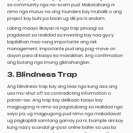
sa community nga na-scam pud. Makatabang ni
nimo nga mutuo na ang founders kay mubalik o ang
project kay buhi pa bisan ug dili pa ni andam.
Labing maayo likayan ni nga trap pinaagi sa
pagdawat sa realidad sa investing kay naa gyu’y
kapildihan mao nang importante ang risk
management. Importante pud ang pag-move on
dayon para di kaayo ka masakitan. Ang confirmation
ang butang nga imong gikinahanglan.
3. Blindness Trap
Ang blindness trap kay ang bias nga kung asa ang
usa mu-shut off sa contradicting information o
panan-aw. Ang trap kay delikado kaayo kay
magpugong ni nimo sa pagatubang sa realidad nga
sayo pa, ug magpugong pud nimo nga makadawat
ug pagkapildi samtang gamay pa ni. Example ani kay
kung naa’y scandal gi-post online bahin sa usa ka