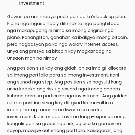
investment
Gawas pa ani, maayo pud nga naa ka’y back up plan.
Plano nga ingaso naa’y dili makita nga panghitabo
nga makapugong ni nimo sa imong original nga
plano. Pananglitan, ganahan ka ibaligya imong bitcoin,
pero nagbasyon pa ka nga wala’y internet access,
unya ang presyo sa bitcoin kay magkanaog na.
Unsaon man na nimo?
Ang position size kay ang gidak-on sa imo gi-allocate
sa imong portfolio para sa imong investment. Kani
ang sunod nga step. Ang position size nagsulti kung
unsa kadako ang risk ug reward nga imong andam
kuhaon para sa particular nga investment. Ang golden
rule sa position sizing kay dili gyud ka mu-all in o
imong ihatag tanan nimo kwarta sa usa ka
investment. Kani tungod kay imo lang i-expose imong
kaugalingon sa grabe nga risk, ug usa ka gamay na
sayop, mawipe out imong portfolio. Kasagaran, ang