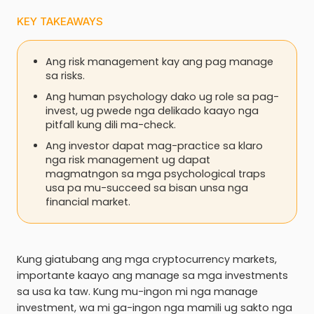
KEY TAKEAWAYS
Ang risk management kay ang pag manage
sa risks.
Ang human psychology dako ug role sa pag-
invest, ug pwede nga delikado kaayo nga
pitfall kung dili ma-check.
Ang investor dapat mag-practice sa klaro
nga risk management ug dapat
magmatngon sa mga psychological traps
usa pa mu-succeed sa bisan unsa nga
financial market.
Kung giatubang ang mga cryptocurrency markets,
importante kaayo ang manage sa mga investments
sa usa ka taw. Kung mu-ingon mi nga manage
investment, wa mi ga-ingon nga mamili ug sakto nga