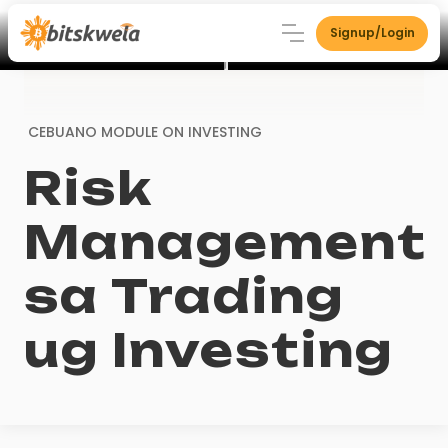
Signup/Login
CEBUANO MODULE ON
INVESTING
Risk
Management
sa Trading
ug Investing