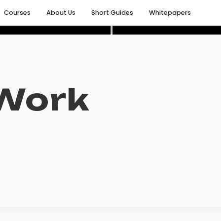
Courses
About Us
Short Guides
Whitepapers
-Work