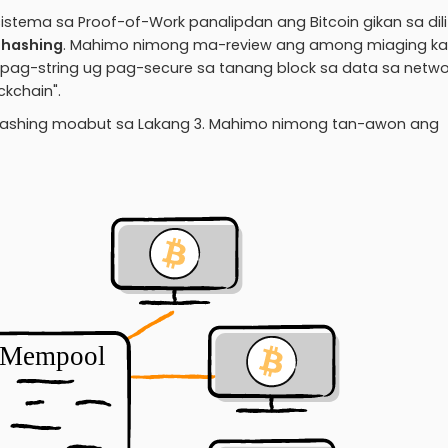
stema sa Proof-of-Work panalipdan ang Bitcoin gikan sa dili
a
hashing
. Mahimo nimong ma-review ang among miaging ka
 pag-string ug pag-secure sa tanang block sa data sa netwo
kchain".
 hashing moabut sa Lakang 3. Mahimo nimong tan-awon ang