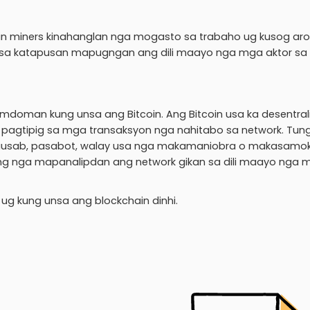
oin miners kinahanglan nga mogasto sa trabaho ug kusog ar
sa katapusan mapugngan ang dili maayo nga mga aktor sa
doman kung unsa ang Bitcoin. Ang Bitcoin usa ka desentra
a pagtipig sa mga transaksyon nga nahitabo sa network. Tun
i mausab, pasabot, walay usa nga makamaniobra o makasamo
ng nga mapanalipdan ang network gikan sa dili maayo nga 
ug kung unsa ang blockchain dinhi.