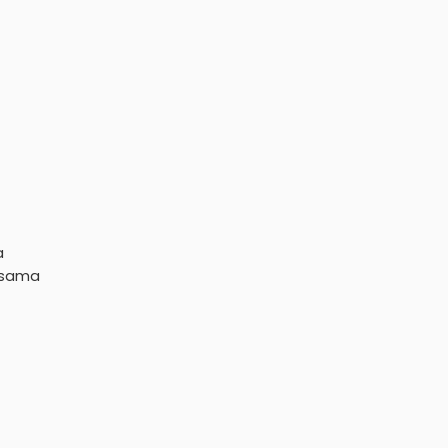
a
- sama