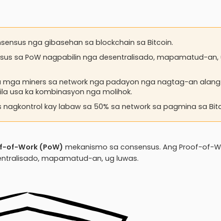
ensus nga gibasehan sa blockchain sa Bitcoin.
nsus sa PoW nagpabilin nga desentralisado, mapamatud-an,
 mga miners sa network nga padayon nga nagtag-an alang
la usa ka kombinasyon nga molihok.
nagkontrol kay labaw sa 50% sa network sa pagmina sa Bitc
f-of-Work (PoW)
mekanismo sa consensus. Ang Proof-of-W
entralisado, mapamatud-an, ug luwas.