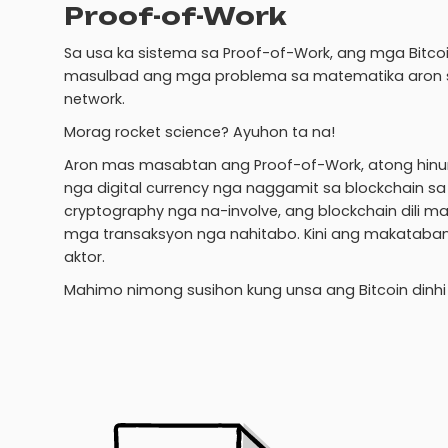
Proof-of-Work
Sa usa ka sistema sa Proof-of-Work, ang mga Bitc
masulbad ang mga problema sa matematika aron 
network.
Morag rocket science? Ayuhon ta na!
Aron mas masabtan ang Proof-of-Work, atong hinum
nga digital currency nga naggamit sa blockchain s
cryptography nga na-involve, ang blockchain dil
mga transaksyon nga nahitabo. Kini ang makataba
aktor.
Mahimo nimong susihon kung unsa ang Bitcoin dinhi 