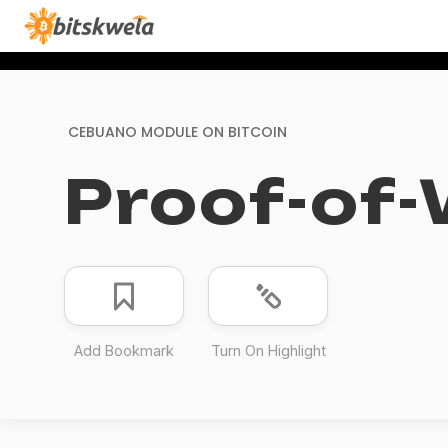
CEBUANO MODULE ON
BITCOIN
Proof-of
Add Bookmark
Turn On Highlight