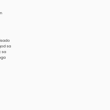
on
lisado
god sa
k sa
mga