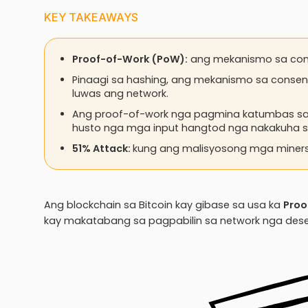
KEY TAKEAWAYS
Proof-of-Work (PoW):
ang mekanismo sa cons
Pinaagi sa hashing, ang mekanismo sa conse
luwas ang network.
Ang proof-of-work nga pagmina katumbas sa
husto nga mga input hangtod nga nakakuha si
51% Attack:
kung ang malisyosong mga miners 
Ang blockchain sa Bitcoin kay gibase sa usa ka
Proo
kay makatabang sa pagpabilin sa network nga des