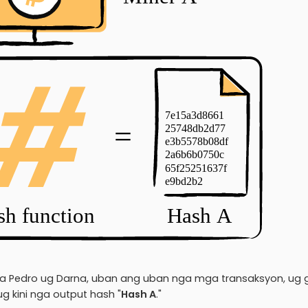
nila Pedro ug Darna, uban ang uban nga mga transaksyon, ug g
 ug kini nga output hash "
Hash A
."