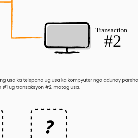
 ang usa ka telepono ug usa ka kompyuter nga adunay pareh
n #1 ug transaksyon #2, matag usa.