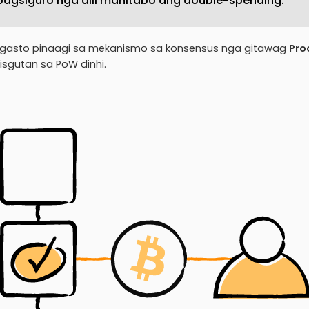
agsiguro nga dili mahitabo ang double-spending.
aggasto pinaagi sa mekanismo sa konsensus nga gitawag
Pro
sgutan sa PoW dinhi.