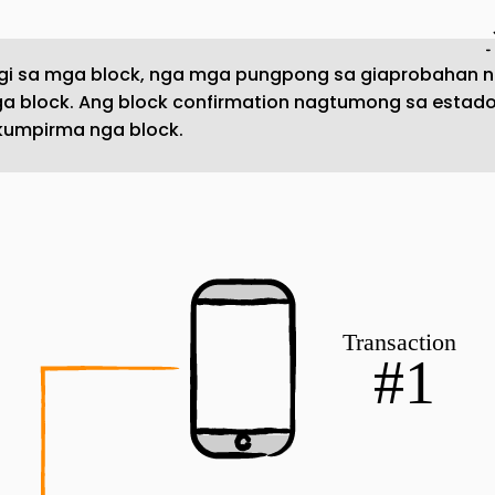
gi sa mga block, nga mga pungpong sa giaprobahan 
a block. Ang block confirmation nagtumong sa estad
kumpirma nga block.