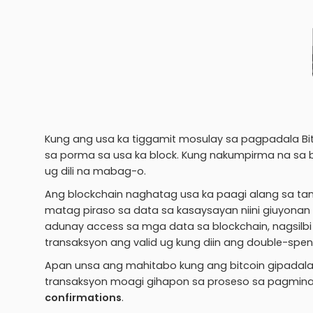
Kung ang usa ka tiggamit mosulay sa pagpadala Bit
sa porma sa usa ka block. Kung nakumpirma na sa 
ug dili na mabag-o.
Ang blockchain naghatag usa ka paagi alang sa t
matag piraso sa data sa kasaysayan niini giuyonan
adunay access sa mga data sa blockchain, nagsilb
transaksyon ang valid ug kung diin ang double-sp
Apan unsa ang mahitabo kung ang bitcoin gipadala
transaksyon moagi gihapon sa proseso sa pagmin
confirmations
.