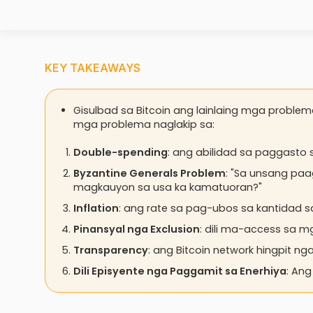
KEY TAKEAWAYS
Gisulbad sa Bitcoin ang lainlaing mga probl
mga problema naglakip sa:
Double-spending
: ang abilidad sa paggasto
Byzantine Generals Problem
: "Sa unsang paa
magkauyon sa usa ka kamatuoran?"
Inflation
: ang rate sa pag-ubos sa kantidad s
Pinansyal nga Exclusion
: dili ma-access sa m
Transparency
: ang Bitcoin network hingpit n
Dili Episyente nga Paggamit sa Enerhiya
: Ang