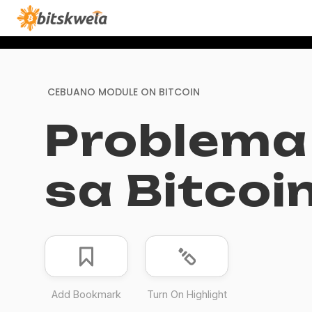
CEBUANO MODULE ON
BITCOIN
Problema
sa Bitcoi
Add Bookmark
Turn On Highlight