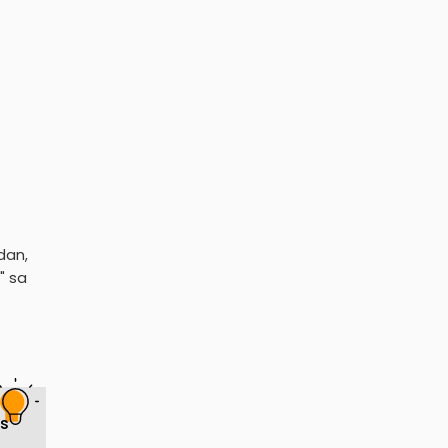
dan,
" sa
os