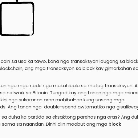
coin sa usa ka tawo, kana nga transaksyon idugang sa bloc
blockchain, ang mga transaksyon sa block kay gimarkahan sa
anan nga mga node nga makahibalo sa matag transaksyon. 
 sa network sa Bitcoin. Tungod kay ang tanan nga mga miner
i kini nga sukaranan aron mahibal-an kung unsang mga
ends. Ang tanan nga double-spend awtomatiko nga gisalikway
 sa duha ka partido sa eksaktong parehas nga oras? Ang du
a sama sa naandan. Dinhi diin moabut ang mga
block