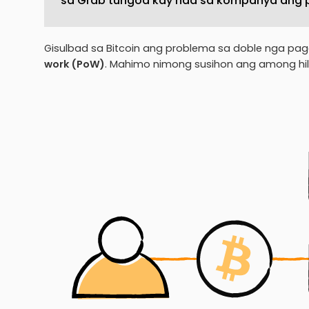
sa Grab tungod kay naa sa kompanya ang p
Gisulbad sa Bitcoin ang problema sa doble nga p
work (PoW)
. Mahimo nimong susihon ang among hili