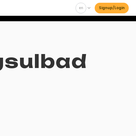
en
Signup/Login
gsulbad