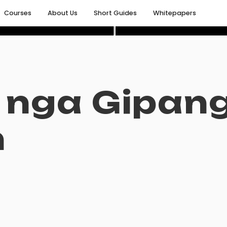
Courses
About Us
Short Guides
Whitepapers
 nga Gipan
n