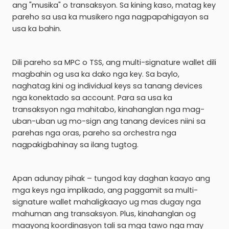
ang "musika" o transaksyon. Sa kining kaso, matag key
pareho sa usa ka musikero nga nagpapahigayon sa
usa ka bahin.
Dili pareho sa MPC o TSS, ang multi-signature wallet dili
magbahin og usa ka dako nga key. Sa baylo,
naghatag kini og individual keys sa tanang devices
nga konektado sa account. Para sa usa ka
transaksyon nga mahitabo, kinahanglan nga mag-
uban-uban ug mo-sign ang tanang devices niini sa
parehas nga oras, pareho sa orchestra nga
nagpakigbahinay sa ilang tugtog.
Apan adunay pihak – tungod kay daghan kaayo ang
mga keys nga implikado, ang paggamit sa multi-
signature wallet mahaligkaayo ug mas dugay nga
mahuman ang transaksyon. Plus, kinahanglan og
maayong koordinasyon tali sa mga tawo nga may