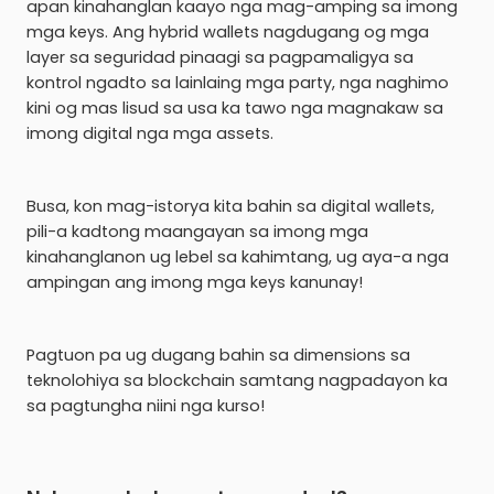
apan kinahanglan kaayo nga mag-amping sa imong
mga keys. Ang hybrid wallets nagdugang og mga
layer sa seguridad pinaagi sa pagpamaligya sa
kontrol ngadto sa lainlaing mga party, nga naghimo
kini og mas lisud sa usa ka tawo nga magnakaw sa
imong digital nga mga assets.
Busa, kon mag-istorya kita bahin sa digital wallets,
pili-a kadtong maangayan sa imong mga
kinahanglanon ug lebel sa kahimtang, ug aya-a nga
ampingan ang imong mga keys kanunay!
Pagtuon pa ug dugang bahin sa dimensions sa
teknolohiya sa blockchain samtang nagpadayon ka
sa pagtungha niini nga kurso!