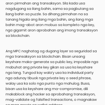
aron pirmahan ang transaksyon. Sila kada usa
nagdugang sa ilang bahin, sama sa pagbutang sa
ilang bahin sa puzzle. Sa dihang pirmahan na sa
tanang higala ang ilang mga bahin, ang ilang mga
bahin mag-abot aron mobuo sa kompleto nga key,
nga gigamit aron aprobahan ang imong transaksyon
sa blockchain.
Ang MPC naghatag og dugang layer sa seguridad sa
mga transaksyon sa blockchain. Bisan unsang
keyshare maka-generate sa public key, imposible nga
mabuhat ang private key gikan sa usa ka keyshare
nga lang. Tungod kay wala’y usa ka individual party
nga adunay tibuok nga private key o seed phrase,
walay usa ka solo nga punto nga mahulog. Busa,
bisan usa ka keyshare ang ma-compromise, dili
makablock ang hacker sa aprobahang transaksyon,
mag-validate og falsified transactions, o magnakaw