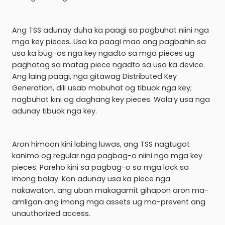
Ang TSS adunay duha ka paagi sa pagbuhat niini nga
mga key pieces. Usa ka paagi mao ang pagbahin sa
usa ka bug-os nga key ngadto sa mga pieces ug
paghatag sa matag piece ngadto sa usa ka device.
Ang laing paagi, nga gitawag Distributed Key
Generation, dili usab mobuhat og tibuok nga key;
nagbuhat kini og daghang key pieces. Wala’y usa nga
adunay tibuok nga key.
Aron himoon kini labing luwas, ang TSS nagtugot
kanimo og regular nga pagbag-o niini nga mga key
pieces. Pareho kini sa pagbag-o sa mga lock sa
imong balay. Kon adunay usa ka piece nga
nakawaton, ang uban makagamit gihapon aron ma-
amligan ang imong mga assets ug ma-prevent ang
unauthorized access.