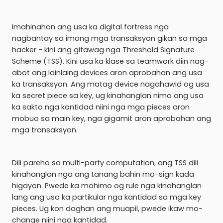
Imahinahon ang usa ka digital fortress nga
nagbantay sa imong mga transaksyon gikan sa mga
hacker - kini ang gitawag nga Threshold Signature
Scheme (TSS). Kini usa ka klase sa teamwork diin nag-
abot ang lainlaing devices aron aprobahan ang usa
ka transaksyon. Ang matag device nagahawid og usa
ka secret piece sa key, ug kinahanglan nimo ang usa
ka sakto nga kantidad niini nga mga pieces aron
mobuo sa main key, nga gigamit aron aprobahan ang
mga transaksyon.
Dili pareho sa multi-party computation, ang TSS dili
kinahanglan nga ang tanang bahin mo-sign kada
higayon. Pwede ka mohimo og rule nga kinahanglan
lang ang usa ka partikular nga kantidad sa mga key
pieces. Ug kon daghan ang muapil, pwede ikaw mo-
change niini nga kantidad.