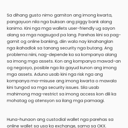
Sa dihang gusto nimo gamiton ang imong kwarta,
pangayuon nila nga buksan ang piggy bank alang
kanimo. Kini nga mga wallets user-friendly ug sayon
alang sa mga nagsugod pa lang. Parehas kini sa pag-
gamit og online banking, diin wala nay kinahanglan
nga ikahadlok sa tanang security nga butang. Ang
problema niini, nag-depende ka sa kompanya alang
sa imong mga assets. Kon ang kompanya mawad-an
og negosyo, posible nga ila gayud kunon ang imong
mga assets. Aduna usab kini nga risk nga ang
kompanya ma-misuse ang imong kwarta o mawala
kini tungod sa mga security issues. Sila usab
mahimong mag-restrict sa imong access kon dili ka
mohatag og atensyon sa ilang mga pamaagi.
Huna-hunaon ang custodial wallet nga parehas sa
online wallet sa usa ka exchange, sama sa OKX.