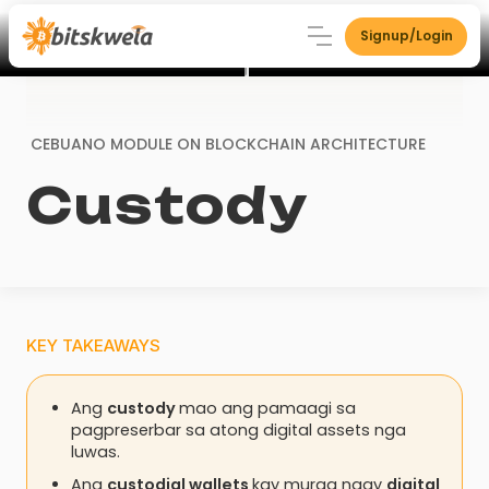
Signup/Login
CEBUANO MODULE ON
BLOCKCHAIN ARCHITECTURE
Custody
KEY TAKEAWAYS
Ang
custody
mao ang pamaagi sa
pagpreserbar sa atong digital assets nga
luwas.
Ang
custodial wallets
kay murag naay
digital