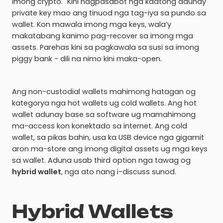
imong crypto." Kini nagpasabot nga kadtong adunay
private key mao ang tinuod nga tag-iya sa pundo sa
wallet. Kon mawala imong mga keys, wala’y
makatabang kanimo pag-recover sa imong mga
assets. Parehas kini sa pagkawala sa susi sa imong
piggy bank - dili na nimo kini maka-open.
Ang non-custodial wallets mahimong hatagan og
kategorya nga hot wallets ug cold wallets. Ang hot
wallet adunay base sa software ug mamahimong
ma-access kon konektado sa internet. Ang cold
wallet, sa pikas bahin, usa ka USB device nga gigamit
aron ma-store ang imong digital assets ug mga keys
sa wallet. Aduna usab third option nga tawag og
hybrid wallet
, nga ato nang i-discuss sunod.
Hybrid Wallets