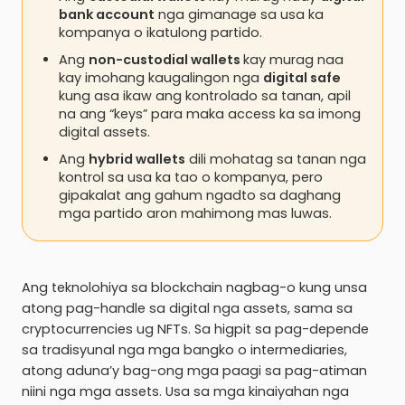
bank account
nga gimanage sa usa ka
kompanya o ikatulong partido.
Ang
non-custodial wallets
kay murag naa
kay imohang kaugalingon nga
digital safe
kung asa ikaw ang kontrolado sa tanan, apil
na ang “keys” para maka access ka sa imong
digital assets.
Ang
hybrid wallets
dili mohatag sa tanan nga
kontrol sa usa ka tao o kompanya, pero
gipakalat ang gahum ngadto sa daghang
mga partido aron mahimong mas luwas.
Ang teknolohiya sa blockchain nagbag-o kung unsa
atong pag-handle sa digital nga assets, sama sa
cryptocurrencies ug NFTs. Sa higpit sa pag-depende
sa tradisyunal nga mga bangko o intermediaries,
atong aduna’y bag-ong mga paagi sa pag-atiman
niini nga mga assets. Usa sa mga kinaiyahan nga