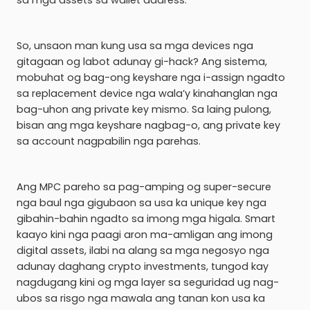
sa mga assets sa wallet address.
So, unsaon man kung usa sa mga devices nga
gitagaan og labot adunay gi-hack? Ang sistema,
mobuhat og bag-ong keyshare nga i-assign ngadto
sa replacement device nga wala’y kinahanglan nga
bag-uhon ang private key mismo. Sa laing pulong,
bisan ang mga keyshare nagbag-o, ang private key
sa account nagpabilin nga parehas.
Ang MPC pareho sa pag-amping og super-secure
nga baul nga gigubaon sa usa ka unique key nga
gibahin-bahin ngadto sa imong mga higala. Smart
kaayo kini nga paagi aron ma-amligan ang imong
digital assets, ilabi na alang sa mga negosyo nga
adunay daghang crypto investments, tungod kay
nagdugang kini og mga layer sa seguridad ug nag-
ubos sa risgo nga mawala ang tanan kon usa ka